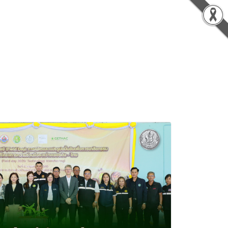
EN
JA
TH