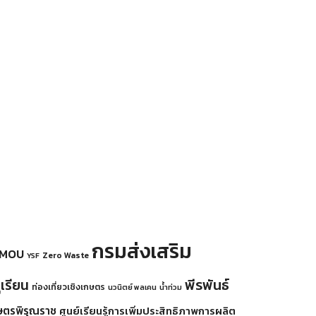
กรมส่งเสริม
MOU
Zero Waste
YSF
พีรพันธ์
ุเรียน
ท่องเที่ยวเชิงเกษตร
นวนิตย์ พลเคน
น้ำท่วม
กษตรพิรุณราช
ศูนย์เรียนรู้การเพิ่มประสิทธิภาพการผลิต