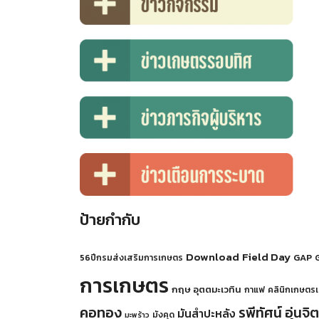
ป้ายกำกับ
Download
Field Day
GAP
56ปีกรมส่งเสริมการเกษตร
G
การเกษตร
กฤษ อุตตมะเวทิน
กาแฟ
คลินิกเกษตรเค
คอทอง
รพีทัศน์ อุ่นจิ
มันสำปะหลัง
มังคุด
มะพร้าว