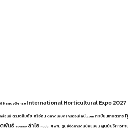
International Horticultural Expo 2027
HandySense
I
ท
ดร.เฉลิมชัย ศรีอ่อน
ทะเบียนเกษตรกร
ตลาดเกษตรกรออนไลน์.com
ลื่อนที่
ตตพันธ์
ลำไย
ศูนย์บริการเ
ศพก.
ศูนย์จัดการดินปุ๋ยชุมชน
ลองกอง
ศดปช.