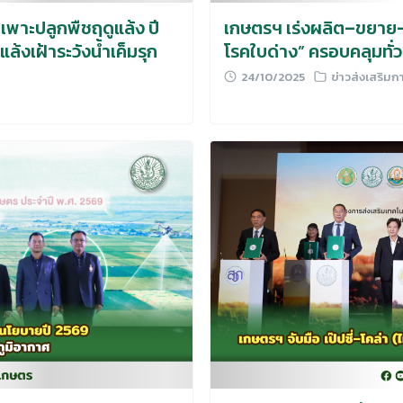
พาะปลูกพืชฤดูแล้ง ปี
เกษตรฯ เร่งผลิต–ขยาย–
แล้งเฝ้าระวังน้ำเค็มรุก
โรคใบด่าง” ครอบคลุมทั่
24/10/2025
ข่าวส่งเสริม