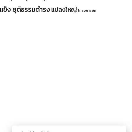
มแข็ง ยุติธรรมดำรง
แปลงใหญ่
โครงการยก