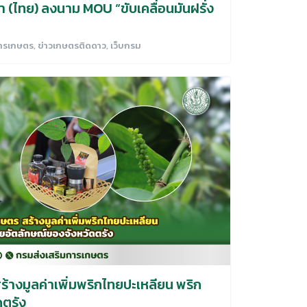
่า (ไทย) ลงนาม MOU “ขับเคลื่อนมันฝรั่ง
การเกษตร
,
ข่าวเกษตรติดดาว
,
เว็บกรม
้างมูลค่าเพิ่มพริกไทยปะเหลียน พริก
ดตรัง