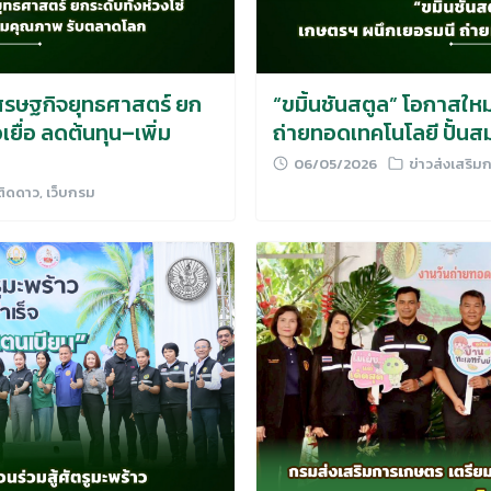
เศรษฐกิจยุทธศาสตร์ ยก
“ขมิ้นชันสตูล” โอกาสให
อเยื่อ ลดต้นทุน–เพิ่ม
ถ่ายทอดเทคโนโลยี ปั้น
06/05/2026
ข่าวส่งเสริ
ติดดาว
,
เว็บกรม