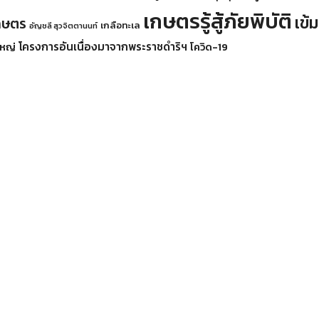
เกษตรรู้สู้ภัยพิบัติ
เข้
เกษตร
เกลือทะเล
อัญชลี สุวจิตตานนท์
โครงการอันเนื่องมาจากพระราชดำริฯ
หญ่
โควิด-19