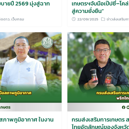
ายปี 2569 มุ่งสู่ฉาก
เกษตรฯจับมือเป๊ปซี่–โคล
สู่ความยั่งยืน”
ิดดาว
,
เว็บกรม
22/09/2025
ข่าวส่งเสริม
Search
for:
อสภาพภูมิอากาศ ในงาน
กรมส่งเสริมการเกษตร สร
ไทยอัตลักษณ์ของจังหวั