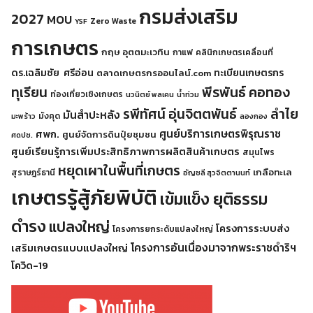
กรมส่งเสริม
2027
MOU
Zero Waste
YSF
การเกษตร
กฤษ อุตตมะเวทิน
กาแฟ
คลินิกเกษตรเคลื่อนที่
ดร.เฉลิมชัย ศรีอ่อน
ทะเบียนเกษตรกร
ตลาดเกษตรกรออนไลน์.com
พีรพันธ์ คอทอง
ทุเรียน
ท่องเที่ยวเชิงเกษตร
นวนิตย์ พลเคน
น้ำท่วม
รพีทัศน์ อุ่นจิตตพันธ์
ลำไย
มันสำปะหลัง
มังคุด
มะพร้าว
ลองกอง
ศูนย์บริการเกษตรพิรุณราช
ศพก.
ศูนย์จัดการดินปุ๋ยชุมชน
ศดปช.
ศูนย์เรียนรู้การเพิ่มประสิทธิภาพการผลิตสินค้าเกษตร
สมุนไพร
หยุดเผาในพื้นที่เกษตร
เกลือทะเล
สุราษฎร์ธานี
อัญชลี สุวจิตตานนท์
เกษตรรู้สู้ภัยพิบัติ
เข้มแข็ง ยุติธรรม
ดำรง
แปลงใหญ่
โครงการระบบส่ง
โครงการยกระดับแปลงใหญ่
โครงการอันเนื่องมาจากพระราชดำริฯ
เสริมเกษตรแบบแปลงใหญ่
โควิด-19