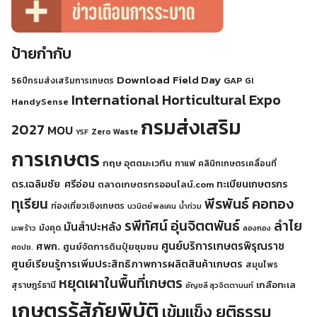
ป้ายกำกับ
Download
Field Day
GAP
56ปีกรมส่งเสริมการเกษตร
GI
International Horticultural Expo
HandySense
กรมส่งเสริม
2027
MOU
Zero Waste
YSF
การเกษตร
กฤษ อุตตมะเวทิน
กาแฟ
คลินิกเกษตรเคลื่อนที่
ดร.เฉลิมชัย ศรีอ่อน
ทะเบียนเกษตรกร
ตลาดเกษตรกรออนไลน์.com
พีรพันธ์ คอทอง
ทุเรียน
ท่องเที่ยวเชิงเกษตร
นวนิตย์ พลเคน
น้ำท่วม
รพีทัศน์ อุ่นจิตตพันธ์
ลำไย
มันสำปะหลัง
มังคุด
มะพร้าว
ลองกอง
ศูนย์บริการเกษตรพิรุณราช
ศพก.
ศูนย์จัดการดินปุ๋ยชุมชน
ศดปช.
ศูนย์เรียนรู้การเพิ่มประสิทธิภาพการผลิตสินค้าเกษตร
สมุนไพร
หยุดเผาในพื้นที่เกษตร
เกลือทะเล
สุราษฎร์ธานี
อัญชลี สุวจิตตานนท์
เกษตรรู้สู้ภัยพิบัติ
เข้มแข็ง ยุติธรรม