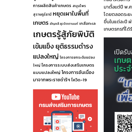
การผลิตสินค้าเกษตร
สมุนไพร
มาตั้งแต่ปี พ
หยุดเผาในพื้นที่
โดยตลอดระยะเ
สุราษฎร์ธานี
ขึ้นในแต่ละปี
เกษตร
เกลือทะเล
อัญชลี สุวจิตตานนท์
เกษตรกรที่ได้ร
เกษตรรู้สู้ภัยพิบัติ
เข้มแข็ง ยุติธรรมดำรง
แปลงใหญ่
โครงการยกระดับแปลง
โครงการระบบส่งเสริมเกษตร
ใหญ่
โครงการอันเนื่อง
แบบแปลงใหญ่
มาจากพระราชดำริฯ
โควิด-19