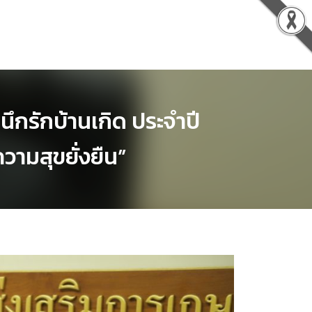
EN
JA
TH
กรักบ้านเกิด ประจำปี
ามสุขยั่งยืน”