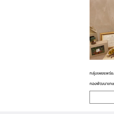
กลุ่มเผยแพร่แ
กองพัฒนาเกษต