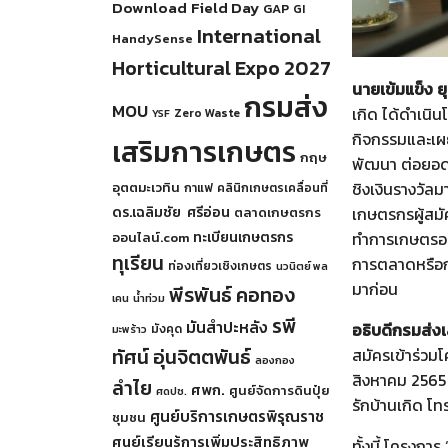
Download
Field Day
GAP
GI
International
HandySense
Horticultural Expo 2027
นายเข้มแข็ง 
กรมส่ง
MOU
เกิด ได้ดำเนิ
Zero Waste
YSF
กิจกรรมและเผย
เสริมการเกษตร
กฤษ
พัฒนา ต่อยอดเพ
ชิงเงินรางวัล
อุตตมะเวทิน
กาแฟ
คลินิกเกษตรเคลื่อนที่
ดร.เฉลิมชัย ศรีอ่อน
เกษตรกรผู้สมั
ตลาดเกษตรกร
ทะเบียนเกษตรกร
ทำการเกษตรอย่
ออนไลน์.com
ทุเรียน
การตลาดหรือกา
ท่องเที่ยวเชิงเกษตร
นวนิตย์ พล
มาก่อน
พีรพันธ์ คอทอง
เคน
น้ำท่วม
รพี
มันสำปะหลัง
อธิบดีกรมส่ง
มังคุด
มะพร้าว
ทัศน์ อุ่นจิตตพันธ์
สมัครเข้าร่วม
ลองกอง
สิงหาคม 2565 
ลำไย
ศพก.
ศูนย์จัดการดินปุ๋ย
ศดปช.
รักบ้านเกิด 
ศูนย์บริการเกษตรพิรุณราช
ชุมชน
ศูนย์เรียนรู้การเพิ่มประสิทธิภาพ
ทั้งนี้ โครงกา