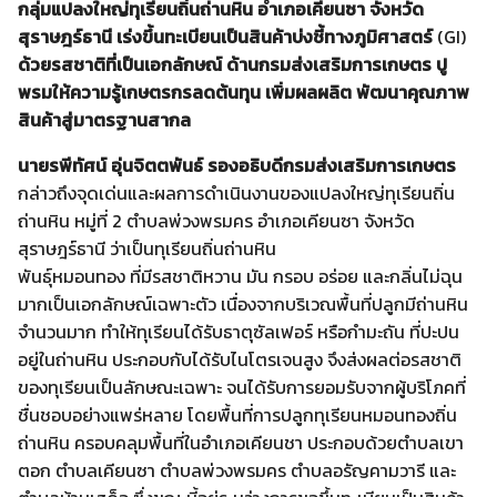
กลุ่มแปลงใหญ่ทุเรียนถิ่นถ่านหิน อำเภอเคียนซา จังหวัด
สุราษฎร์ธานี เร่งขึ้นทะเบียนเป็นสินค้าบ่งชี้ทางภูมิศาสตร์
(GI)
ด้วยรสชาติที่เป็นเอกลักษณ์ ด้านกรมส่งเสริมการเกษตร ปู
พรมให้ความรู้เกษตรกรลดต้นทุน เพิ่มผลผลิต พัฒนาคุณภาพ
สินค้าสู่มาตรฐานสากล
นายรพีทัศน์ อุ่นจิตตพันธ์ รองอธิบดีกรมส่งเสริมการเกษตร
กล่าวถึงจุดเด่นและผลการดำเนินงานของแปลงใหญ่ทุเรียนถิ่น
ถ่านหิน หมู่ที่ 2 ตำบลพ่วงพรมคร อำเภอเคียนซา จังหวัด
สุราษฎร์ธานี ว่าเป็นทุเรียนถิ่นถ่านหิน
พันธุ์หมอนทอง ที่มีรสชาติหวาน มัน กรอบ อร่อย และกลิ่นไม่ฉุน
มากเป็นเอกลักษณ์เฉพาะตัว เนื่องจากบริเวณพื้นที่ปลูกมีถ่านหิน
จำนวนมาก ทำให้ทุเรียนได้รับธาตุซัลเฟอร์ หรือกำมะถัน ที่ปะปน
อยู่ในถ่านหิน ประกอบกับได้รับไนโตรเจนสูง จึงส่งผลต่อรสชาติ
ของทุเรียนเป็นลักษณะเฉพาะ จนได้รับการยอมรับจากผู้บริโภคที่
ชื่นชอบอย่างแพร่หลาย โดยพื้นที่การปลูกทุเรียนหมอนทองถิ่น
ถ่านหิน ครอบคลุมพื้นที่ในอำเภอเคียนชา ประกอบด้วยตำบลเขา
ตอก ตำบลเคียนซา ตำบลพ่วงพรมคร ตำบลอรัญคามวารี และ