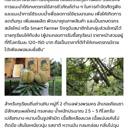
การแนะนำให้เกษตรกรใช้สารชีวภัณฑ์ต่าง ๆ ในการกำจัดศัตรูพืช
และแนะนำการใช้ระบบน้ำเพื่อลดการใช้แรงงานคน เพื่อให้เกิดการ
ลดต้นทุน เพิ่มผลผลิต พัฒนาคุณภาพสินค้า และเป็นเกษตรกร
สมัยใหม่ หรือ Smart Farmer ปัจจุบันสมาชิกในกลุ่มส่วนใหญ่ได้
ขายทุเรียนให้กับล้ง (ผู้ประกอบการรับซื้อทุเรียน) ราคาหน้าสวนอยู่
ที่กิโลกรัมละ 120-150 บาท ถือเป็นราคาที่ดีทำให้เกษตรกรมีราย
ได้เพียงพอและยั่งยืน”
สำหรับทุเรียนถิ่นถ่านหิน หมู่ที่ 2 ตำบลพ่วงพรมคร อำเภอเคียนซา
มีลักษณะผลใหญ่ ทรงกลม น้ำหนักประมาณ 2.5 – 5 กิโลกรัม
เปลือกบาง หนามเป็นรูปพีรมิด เนื้อสีเหลืองนวล เนื้อแน่นแห้งไม่
ติดมือ เส้นใยเหนียวนุ่ม รสชาติ หวานมัน กลมกล่อม กลิ่นไม่ฉุน