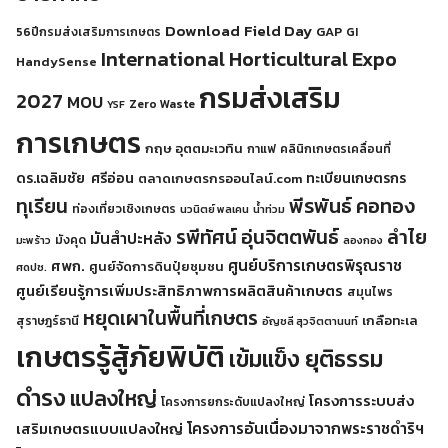
Download
Field Day
GAP
56ปีกรมส่งเสริมการเกษตร
GI
International Horticultural Expo
HandySense
กรมส่งเสริม
2027
MOU
Zero Waste
YSF
การเกษตร
กฤษ อุตตมะเวทิน
กาแฟ
คลินิกเกษตรเคลื่อนที่
ดร.เฉลิมชัย ศรีอ่อน
ทะเบียนเกษตรกร
ตลาดเกษตรกรออนไลน์.com
พีรพันธ์ คอทอง
ทุเรียน
ท่องเที่ยวเชิงเกษตร
นวนิตย์ พลเคน
น้ำท่วม
รพีทัศน์ อุ่นจิตตพันธ์
ลำไย
มันสำปะหลัง
มังคุด
มะพร้าว
ลองกอง
ศูนย์บริการเกษตรพิรุณราช
ศพก.
ศูนย์จัดการดินปุ๋ยชุมชน
ศดปช.
ศูนย์เรียนรู้การเพิ่มประสิทธิภาพการผลิตสินค้าเกษตร
สมุนไพร
หยุดเผาในพื้นที่เกษตร
เกลือทะเล
สุราษฎร์ธานี
อัญชลี สุวจิตตานนท์
เกษตรรู้สู้ภัยพิบัติ
เข้มแข็ง ยุติธรรม
ดำรง
แปลงใหญ่
โครงการระบบส่ง
โครงการยกระดับแปลงใหญ่
โครงการอันเนื่องมาจากพระราชดำริฯ
เสริมเกษตรแบบแปลงใหญ่