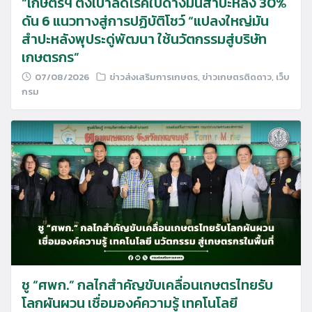
“เกษตรฯ ตั้งเป้าลดโรคใบด่างมันสำปะหลัง 30%
ดัน 6 แนวทางสู่การปฏิบัติโชว์ “แปลงใหญ่มัน
สำปะหลังพุประดู่พัฒนา ใช้นวัตกรรมสู่บริษัท
เกษตรกร”
07/08/2026
ข่าวส่งเสริมการเกษตร
,
ข่าวเกษตรติดดาว
,
เว็บ
กรม
ชู “ศพก.” กลไกสำคัญขับเคลื่อนเกษตรไทยรับ
โลกผันผวน เชื่อมองค์ความรู้ เทคโนโลยี