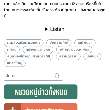
มาก เมล็ดเล็ก และมีค่าความหวานประมาณ 12 องศาบริกซ์ขึ้นไป
โดยเกษตรกรจะเก็บเกี่ยวในช่วงเดือนมิถุนายน – สิงหาคมของทุก
ปี
กรมส่งเสริมการเกษตร
ชัยพร นุภักดิ์
ณที นุ่นมา
ทุเรียน
ทุเรียนถิ่นถ่านหิน
รพีทัศน์ อุ่นจิตตพันธ์
สินค้าบ่งชี้ทางภูมิศาสตร์ (GI)
สุราษฎร์ธานี
เคียนซา
แปลงใหญ่
Search
for:
Search
for: