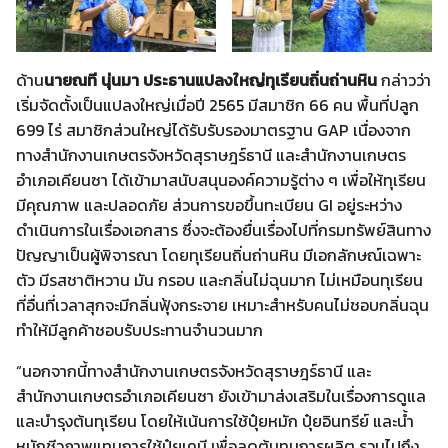
ด้าน
นายณที นุ่นมา ประธานแปลงใหญ่ทุเรียนถิ่นถ่านหิน
กล่าวว่า
เริ่มจัดตั้งเป็นแปลงใหญ่เมื่อปี 2565 มีสมาชิก 66 คน พื้นที่ปลูก
699 ไร่ สมาชิกส่วนใหญ่ได้รับรับรองมาตรฐาน GAP เนื่องจาก
ทางสำนักงานเกษตรจังหวัดสุราษฎร์ธานี และสำนักงานเกษตร
อำเภอเคียนซา ได้เข้ามาสนับสนุนองค์ความรู้ต่าง ๆ เพื่อให้ทุเรียน
มีคุณภาพ และปลอดภัย ส่วนการขอขึ้นทะเบียน GI อยู่ระหว่าง
ดำเนินการในเรื่องเอกสาร ซึ่งจะต้องยื่นเรื่องไปที่กรมทรัพย์สินทาง
ปัญญาเป็นผู้พิจารณา โดยทุเรียนถิ่นถ่านหิน มีเอกลักษณ์เฉพาะ
ตัว มีรสชาติหวาน มัน กรอบ และกลิ่นไม่ฉุนมาก ไม่เหมือนทุเรียน
ที่อื่นที่เวลาสุกจะมีกลิ่นฟุ้งกระจาย เหมาะสำหรับคนไม่ชอบกลิ่นฉุน
ทำให้มีลูกค้าชอบรับประทานจำนวนมาก
“นอกจากนี้ทางสำนักงานเกษตรจังหวัดสุราษฎร์ธานี และ
สำนักงานเกษตรอำเภอเคียนซา ยังเข้ามาส่งเสริมในเรื่องการดูแล
และบำรุงต้นทุเรียน โดยให้เน้นการใช้ปุ๋ยหมัก ปุ๋ยอินทรีย์ และน้ำ
หมักชีวภาพแทนการใช้ปุ๋ยเคมี เพื่อลดต้นทุนการผลิต รวมไปถึง