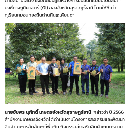
ตำบลบ้านเสด็จ ซึ่งขณะนี้อยู่ระหว่างการขอขึ้นทะเบียนเป็นสินค้า
บ่งชี้ทางภูมิศาสตร์ (GI) ของจังหวัดสุราษฎร์ธานี โดยใช้ชื่อว่า
ทุเรียนหมอนทองถิ่นถ่านหิน@เคียนชา
นายชัยพร นุภักดิ์
เกษตรจังหวัดสุราษฎร์ธานี
กล่าวว่า ปี 2566
สำนักงานเกษตรจังหวัดได้ดำเนินงานโครงการส่งเสริมและพัฒนา
สินค้าเกษตรอัตลักษณ์พื้นถิ่น กิจกรรมส่งเสริมสินค้าเกษตรตาม