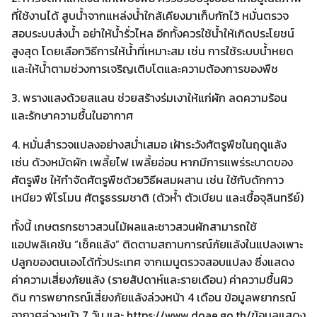
ที่ใช้งานได้ สูบน้ำจากแหล่งน้ำใกล้เคียงมาเก็บกักไว้ หมั่นตรวจ
สอบระบบส่งน้ำ อย่าให้น้ำรั่วไหล อีกทั้งควรใช้น้ำให้เกิดประโยชน์
สูงสุด โดยเลือกวิธีการให้น้ำที่เหมาะสม เช่น การใช้ระบบน้ำหยด
และให้น้ำตามช่วงการเจริญเติบโตและความต้องการของพืช
3. พรางแสงด้วยสแลน ช่วยสร้างร่มเงาให้แก่ผัก ลดความร้อน
และรักษาความชื้นในอากาศ
4. หมั่นสำรวจแปลงอย่างสม่ำเสมอ เฝ้าระวังศัตรูพืชในฤดูแล้ง
เช่น ด้วงหมัดผัก เพลี้ยไฟ เพลี้ยอ่อน หากมีการแพร่ระบาดของ
ศัตรูพืช ให้กำจัดศัตรูพืชด้วยวิธีผสมผสาน เช่น ใช้กับดักกาว
เหนียว ฟีโรโมน ศัตรูธรรมชาติ (ตัวห้ำ ตัวเบียน และเชื้อจุลินทรีย์)
ทั้งนี้ เกษตรกรชาวสวนไม้ผลและชาวสวนผักสามารถใช้
แอปพลิเคชัน “เช็คแล้ง” ติดตามสถานการณ์ภัยแล้งในแปลงเพาะ
ปลูกของตนเองได้ทั่วประเทศ จากเมนูตรวจสอบแปลง ซึ่งแสดง
ค่าความเสี่ยงภัยแล้ง (รายสัปดาห์และรายเดือน) ค่าความชื้นผิว
ดิน การพยากรณ์เสี่ยงภัยแล้งล่วงหน้า 4 เดือน ข้อมูลพยากรณ์
อากาศล่วงหน้า 7 วัน และ https://www.doae.go.th/ข้อมูลแสดง