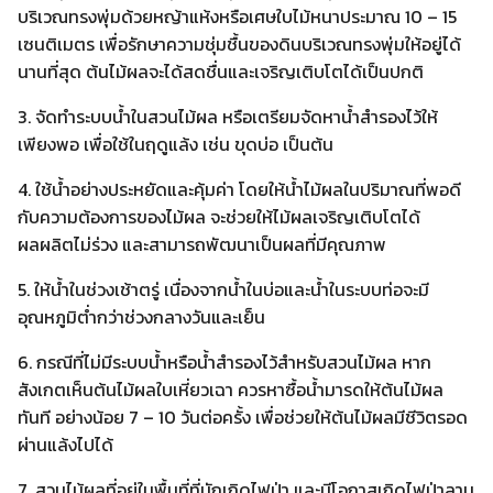
บริเวณทรงพุ่มด้วยหญ้าแห้งหรือเศษใบไม้หนาประมาณ 10 – 15
เซนติเมตร เพื่อรักษาความชุ่มชื้นของดินบริเวณทรงพุ่มให้อยู่ได้
นานที่สุด ต้นไม้ผลจะได้สดชื่นและเจริญเติบโตได้เป็นปกติ
3. จัดทำระบบน้ำในสวนไม้ผล หรือเตรียมจัดหาน้ำสำรองไว้ให้
เพียงพอ เพื่อใช้ในฤดูแล้ง เช่น ขุดบ่อ เป็นต้น
4. ใช้น้ำอย่างประหยัดและคุ้มค่า โดยให้น้ำไม้ผลในปริมาณที่พอดี
กับความต้องการของไม้ผล จะช่วยให้ไม้ผลเจริญเติบโตได้
ผลผลิตไม่ร่วง และสามารถพัฒนาเป็นผลที่มีคุณภาพ
5. ให้น้ำในช่วงเช้าตรู่ เนื่องจากน้ำในบ่อและน้ำในระบบท่อจะมี
อุณหภูมิต่ำกว่าช่วงกลางวันและเย็น
6. กรณีที่ไม่มีระบบน้ำหรือน้ำสำรองไว้สำหรับสวนไม้ผล หาก
สังเกตเห็นต้นไม้ผลใบเหี่ยวเฉา ควรหาซื้อน้ำมารดให้ต้นไม้ผล
ทันที อย่างน้อย 7 – 10 วันต่อครั้ง เพื่อช่วยให้ต้นไม้ผลมีชีวิตรอด
ผ่านแล้งไปได้
7. สวนไม้ผลที่อยู่ในพื้นที่ที่มักเกิดไฟป่า และมีโอกาสเกิดไฟป่าลาม