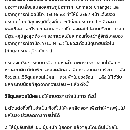
ของการเปลี่ยนแปลงสภาพภูมิอากาศ (Climate Change) และ
ปรากฏการณ์เอลนีโญ (El Nino) ทำให้ปี 2567 หน้าแล้งของ
ประเทศไทย มีอุณหภูมิที่สูงขึ้นจากปีก่อนประมาณ 1 – 2 องศา
เซลเซียส และมีระยะเวลาทอดยาวขึ้น ส่งผลให้ปลายเดือนเมษายน
มีอุณหภูมิสูงสุดถึง 44 องศาเซลเซียส ก่อนที่จะเข้าสู่อิทธิพลของ
ปรากฏการณ์ลานีญา (La Nina) ในช่วงเดือนมิถุนายนต่อไป
(ข้อมูลกรมอุตุนิยมวิทยา)
กรมส่งเสริมการเกษตรมีความห่วงใยเกษตรกรชาวสวนไม้ผล –
ชาวสวนผัก ที่ต้นพืชและผลผลิตอาจเสียหายจากความร้อน – แล้ง
จึงขอแนะวิธีดูแลสวนไม้ผล – สวนผักในช่วงร้อน – แล้ง ให้ได้รับ
ผลกระทบน้อยที่สุดจากความร้อน – แล้ง ดังนี้
วิธีดูแล
สวนไม้ผล
ขอให้เกษตรกรดำเนินการ ดังนี้
1. ตัดแต่งกิ่งที่ไม่จำเป็น กิ่งที่ไม่ให้ผลผลิตออก เพื่อทำให้ทรงพุ่มไม้
ผลโปร่ง ช่วยลดการคายน้ำได้
2. ใส่ปุ๋ยอินทรีย์ เช่น ปุ๋ยหมัก ปุ๋ยคอก แล้วคลุมโคนต้นไม้ผลใน