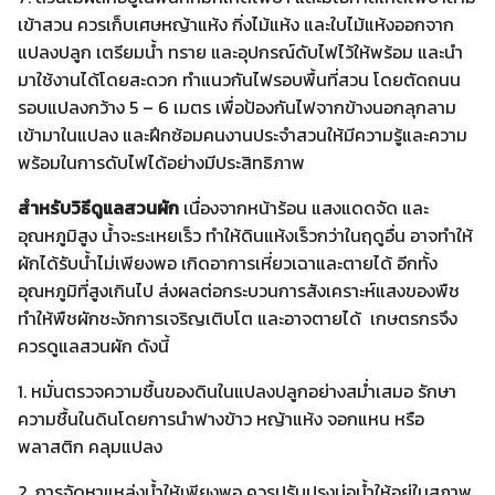
เข้าสวน ควรเก็บเศษหญ้าแห้ง กิ่งไม้แห้ง และใบไม้แห้งออกจาก
แปลงปลูก เตรียมน้ำ ทราย และอุปกรณ์ดับไฟไว้ให้พร้อม และนำ
มาใช้งานได้โดยสะดวก ทำแนวกันไฟรอบพื้นที่สวน โดยตัดถนน
รอบแปลงกว้าง 5 – 6 เมตร เพื่อป้องกันไฟจากข้างนอกลุกลาม
เข้ามาในแปลง และฝึกซ้อมคนงานประจำสวนให้มีความรู้และความ
พร้อมในการดับไฟได้อย่างมีประสิทธิภาพ
สำหรับวิธีดูแลสวนผัก
เนื่องจากหน้าร้อน แสงแดดจัด และ
อุณหภูมิสูง น้ำจะระเหยเร็ว ทำให้ดินแห้งเร็วกว่าในฤดูอื่น อาจทำให้
ผักได้รับน้ำไม่เพียงพอ เกิดอาการเหี่ยวเฉาและตายได้ อีกทั้ง
อุณหภูมิที่สูงเกินไป ส่งผลต่อกระบวนการสังเคราะห์แสงของพืช
ทำให้พืชผักชะงักการเจริญเติบโต และอาจตายได้ เกษตรกรจึง
ควรดูแลสวนผัก ดังนี้
1. หมั่นตรวจความชื้นของดินในแปลงปลูกอย่างสม่ำเสมอ รักษา
ความชื้นในดินโดยการนำฟางข้าว หญ้าแห้ง จอกแหน หรือ
พลาสติก คลุมแปลง
2. การจัดหาแหล่งน้ำให้เพียงพอ ควรปรับปรุงบ่อน้ำให้อยู่ในสภาพ