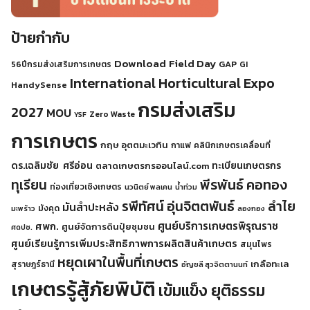
ป้ายกำกับ
Download
Field Day
GAP
56ปีกรมส่งเสริมการเกษตร
GI
International Horticultural Expo
HandySense
กรมส่งเสริม
2027
MOU
Zero Waste
YSF
การเกษตร
กฤษ อุตตมะเวทิน
กาแฟ
คลินิกเกษตรเคลื่อนที่
ดร.เฉลิมชัย ศรีอ่อน
ทะเบียนเกษตรกร
ตลาดเกษตรกรออนไลน์.com
พีรพันธ์ คอทอง
ทุเรียน
ท่องเที่ยวเชิงเกษตร
นวนิตย์ พลเคน
น้ำท่วม
รพีทัศน์ อุ่นจิตตพันธ์
ลำไย
มันสำปะหลัง
มังคุด
มะพร้าว
ลองกอง
ศูนย์บริการเกษตรพิรุณราช
ศพก.
ศูนย์จัดการดินปุ๋ยชุมชน
ศดปช.
ศูนย์เรียนรู้การเพิ่มประสิทธิภาพการผลิตสินค้าเกษตร
สมุนไพร
หยุดเผาในพื้นที่เกษตร
เกลือทะเล
สุราษฎร์ธานี
อัญชลี สุวจิตตานนท์
เกษตรรู้สู้ภัยพิบัติ
เข้มแข็ง ยุติธรรม