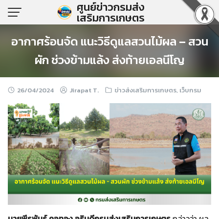
ศูนย์ข่าวกรมส่ง
Skip
เสริมการเกษตร
to
content
อากาศร้อนจัด แนะวิธีดูแลสวนไม้ผล – สวน
ผัก ช่วงข้ามแล้ง ส่งท้ายเอลนีโญ
26/04/2024
Jirapat T.
ข่าวส่งเสริมการเกษตร
,
เว็บกรม
นายพีรพันธ์ คอทอง อธิบดีกรมส่งเสริมการเกษตร
กล่าวว่า ผล