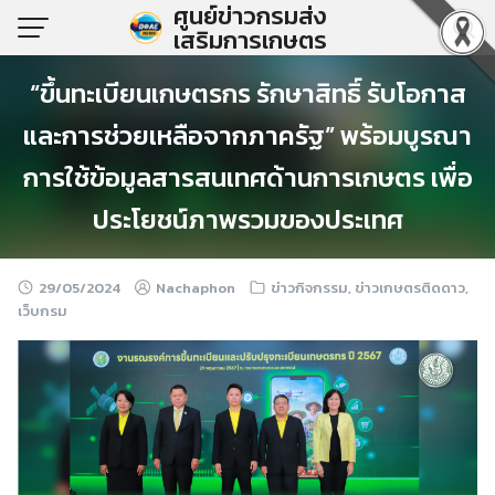
ศูนย์ข่าวกรมส่ง
Skip
เสริมการเกษตร
to
content
“ขึ้นทะเบียนเกษตรกร รักษาสิทธิ์ รับโอกาส
และการช่วยเหลือจากภาครัฐ” พร้อมบูรณา
การใช้ข้อมูลสารสนเทศด้านการเกษตร เพื่อ
ประโยชน์ภาพรวมของประเทศ
29/05/2024
Nachaphon
ข่าวกิจกรรม
,
ข่าวเกษตรติดดาว
,
เว็บกรม