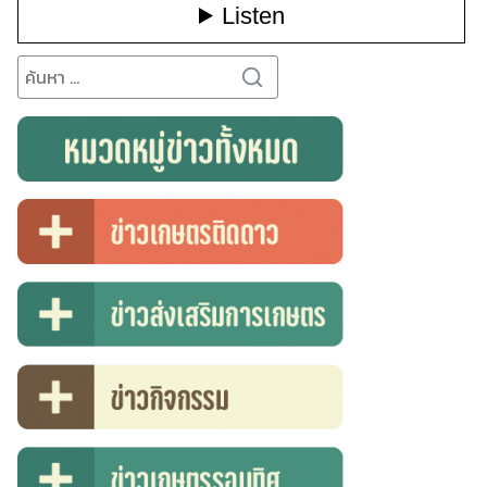
Search
for: