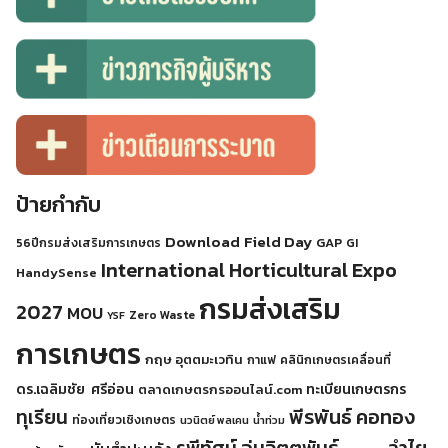
ป้ายกำกับ
Download
Field Day
GAP
56ปีกรมส่งเสริมการเกษตร
GI
International Horticultural Expo
HandySense
กรมส่งเสริม
2027
MOU
Zero Waste
YSF
การเกษตร
กฤษ อุตตมะเวทิน
กาแฟ
คลินิกเกษตรเคลื่อนที่
ดร.เฉลิมชัย ศรีอ่อน
ทะเบียนเกษตรกร
ตลาดเกษตรกรออนไลน์.com
พีรพันธ์ คอทอง
ทุเรียน
ท่องเที่ยวเชิงเกษตร
นวนิตย์ พลเคน
น้ำท่วม