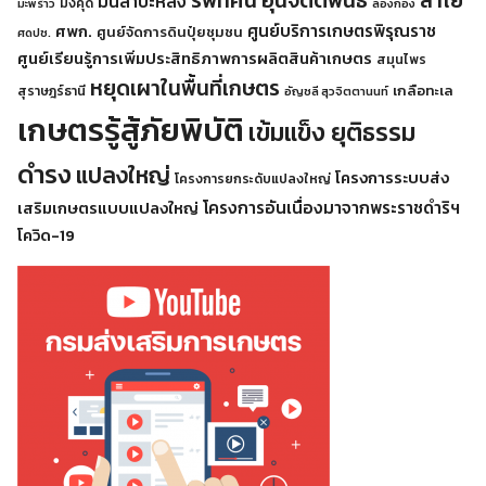
รพีทัศน์ อุ่นจิตตพันธ์
ลำไย
มันสำปะหลัง
มังคุด
มะพร้าว
ลองกอง
ศูนย์บริการเกษตรพิรุณราช
ศพก.
ศูนย์จัดการดินปุ๋ยชุมชน
ศดปช.
ศูนย์เรียนรู้การเพิ่มประสิทธิภาพการผลิตสินค้าเกษตร
สมุนไพร
หยุดเผาในพื้นที่เกษตร
เกลือทะเล
สุราษฎร์ธานี
อัญชลี สุวจิตตานนท์
เกษตรรู้สู้ภัยพิบัติ
เข้มแข็ง ยุติธรรม
ดำรง
แปลงใหญ่
โครงการระบบส่ง
โครงการยกระดับแปลงใหญ่
โครงการอันเนื่องมาจากพระราชดำริฯ
เสริมเกษตรแบบแปลงใหญ่
โควิด-19