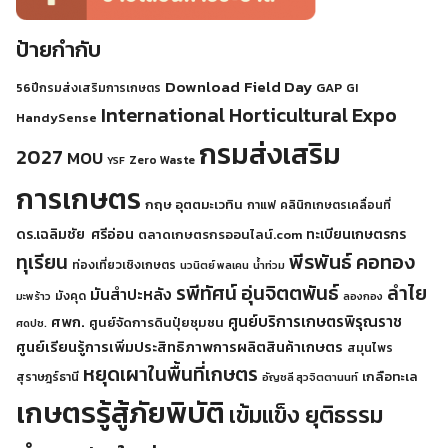
ป้ายกำกับ
Download
Field Day
GAP
56ปีกรมส่งเสริมการเกษตร
GI
International Horticultural Expo
HandySense
กรมส่งเสริม
2027
MOU
Zero Waste
YSF
การเกษตร
กฤษ อุตตมะเวทิน
กาแฟ
คลินิกเกษตรเคลื่อนที่
ดร.เฉลิมชัย ศรีอ่อน
ทะเบียนเกษตรกร
ตลาดเกษตรกรออนไลน์.com
พีรพันธ์ คอทอง
ทุเรียน
ท่องเที่ยวเชิงเกษตร
นวนิตย์ พลเคน
น้ำท่วม
รพีทัศน์ อุ่นจิตตพันธ์
ลำไย
มันสำปะหลัง
มังคุด
มะพร้าว
ลองกอง
ศูนย์บริการเกษตรพิรุณราช
ศพก.
ศูนย์จัดการดินปุ๋ยชุมชน
ศดปช.
ศูนย์เรียนรู้การเพิ่มประสิทธิภาพการผลิตสินค้าเกษตร
สมุนไพร
หยุดเผาในพื้นที่เกษตร
เกลือทะเล
สุราษฎร์ธานี
อัญชลี สุวจิตตานนท์
เกษตรรู้สู้ภัยพิบัติ
เข้มแข็ง ยุติธรรม