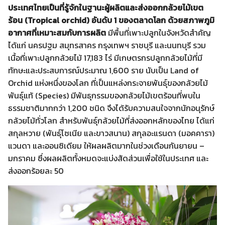
ประเทศไทยเป็นที่รู้จักในฐานะผู้ผลิตและส่งออกกล้วยไม้เขต
ร้อน (
Tropical orchid) อันดับ 1 ของตลาดโลก ด้วยสภาพภูมิ
อากาศที่เหมาะสมกับการผลิต
มีพื้นที่เพาะปลูกในจังหวัดสำคัญ
ได้แก่ นครปฐม สมุทรสาคร กรุงเทพฯ ราชบุรี และนนทบุรี รวม
เนื้อที่เพาะปลูกกล้วยไม้ 17,183 ไร่ มีเกษตรกรปลูกกล้วยไม้ที่มี
ทักษะและประสบการณ์ประมาณ 1,600 ราย นับเป็น Land of
Orchid แห่งหนึ่งของโลก ที่เป็นแหล่งกระจายพันธุ์ของกล้วยไม้
พันธุ์แท้ (Species) มีพันธุกรรมของกล้วยไม้เขตร้อนที่พบใน
ธรรมชาติมากกว่า 1,200 ชนิด จึงได้รับความสนใจจากนักอนุรักษ์
กล้วยไม้ทั่วโลก สำหรับพันธุ์กล้วยไม้ที่ส่งออกหลักของไทย ได้แก่
สกุลหวาย (พันธุ์โซเนีย และขาวสนาน) สกุลอะแรนดา (มอคคารา)
แวนดา และออนซิเดียม ให้ผลผลิตมากในช่วงเดือนกันยายน –
มกราคม ซึ่งผลผลิตทั้งหมดจะแบ่งสัดส่วนเพื่อใช้ในประเทศ และ
ส่งออกร้อยละ 50