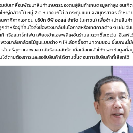
วมขับเคลื่อนพัฒนาสินค้าเกษตรของตนสู่สินค้าเกษตรมูลค่าสูง จนเกิ
หญ่กล้วยไม้ หมู่ 2 ต.หนองนกไข่ อ.กระทุ่มแบน จ.สมุทรสาคร จำหน่
านพาคีภาคเอกชน บริษัท ซีพี ออลล์ จำกัด (มหาชน) เพื่อจำหน่ายสินค้า
้ ลูกค้าหรือผู้ที่สนใจสั่งซื้อพวงมาลัยในโอกาสหรือเทศกาลต่าง ๆ เช่น วันแ
นที่ หรือสมาร์ทโฟน เพียงเข้าแอพพลิเคชั่นร้านสะดวกซื้อเซเว่น-อีเลฟเ
งมาลัยกล้วยไม้รูปแบบต่าง ๆ ให้เลือกซื้อตามความชอบ ซึ่งขณะนี้มีพ
ัยศรีอุษา และพวงมาลัยร้อยสลักรัก เมื่อเลือกแล้วให้กรอกข้อมูลที่อยู่ส
งินได้ตามต้องการและรอรับสินค้าได้ตามขั้นตอนการรับสินค้าที่เลือกไว้