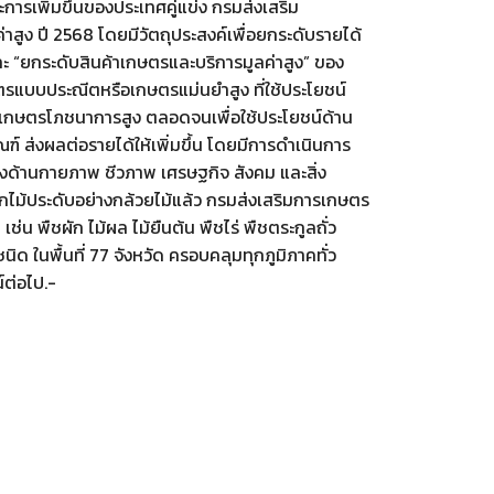
ารเพิ่มขึ้นของประเทศคู่แข่ง กรมส่งเสริม
าสูง ปี 2568 โดยมีวัตถุประสงค์เพื่อยกระดับรายได้
 “ยกระดับสินค้าเกษตรและบริการมูลค่าสูง” ของ
รแบบประณีตหรือเกษตรแม่นยำสูง ที่ใช้ประโยชน์
้าเกษตรโภชนาการสูง ตลอดจนเพื่อใช้ประโยชน์ด้าน
์ ส่งผลต่อรายได้ให้เพิ่มขึ้น โดยมีการดำเนินการ
ทางด้านกายภาพ ชีวภาพ เศรษฐกิจ สังคม และสิ่ง
ไม้ประดับอย่างกล้วยไม้แล้ว กรมส่งเสริมการเกษตร
่น พืชผัก ไม้ผล ไม้ยืนต้น พืชไร่ พืชตระกูลถั่ว
ด ในพื้นที่ 77 จังหวัด ครอบคลุมทุกภูมิภาคทั่ว
์ต่อไป.-