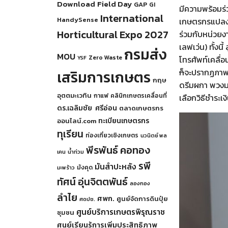
Download
Field Day
GAP
GI
มีความพร้อมร่
International
HandySense
เกษตรกรแปลงใ
Horticultural Expo 2027
ร่วมกับหน่วยง
เลฟเว่น) ทั้งนี
กรมส่ง
MOU
Zero Waste
YSF
โทรศัพท์เคลื่อ
เสริมการเกษตร
ก็
จะปรากฏภาพพว
กฤษ
ดรีมผกา พวงมาล
อุตตมะเวทิน
กาแฟ
คลินิกเกษตรเคลื่อนที่
เลือกวิธีชำระเ
ดร.เฉลิมชัย ศรีอ่อน
ตลาดเกษตรกร
ทะเบียนเกษตรกร
ออนไลน์.com
ทุเรียน
ท่องเที่ยวเชิงเกษตร
นวนิตย์ พล
พีรพันธ์ คอทอง
เคน
น้ำท่วม
รพี
มันสำปะหลัง
มังคุด
มะพร้าว
ทัศน์ อุ่นจิตตพันธ์
ลองกอง
ลำไย
ศพก.
ศูนย์จัดการดินปุ๋ย
ศดปช.
ศูนย์บริการเกษตรพิรุณราช
ชุมชน
ศูนย์เรียนรู้การเพิ่มประสิทธิภาพ