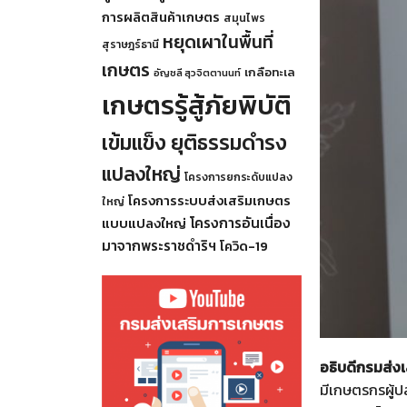
การผลิตสินค้าเกษตร
สมุนไพร
หยุดเผาในพื้นที่
สุราษฎร์ธานี
เกษตร
เกลือทะเล
อัญชลี สุวจิตตานนท์
เกษตรรู้สู้ภัยพิบัติ
เข้มแข็ง ยุติธรรมดำรง
แปลงใหญ่
โครงการยกระดับแปลง
โครงการระบบส่งเสริมเกษตร
ใหญ่
โครงการอันเนื่อง
แบบแปลงใหญ่
มาจากพระราชดำริฯ
โควิด-19
อธิบดีกรมส่ง
มีเกษตรกรผู้ป