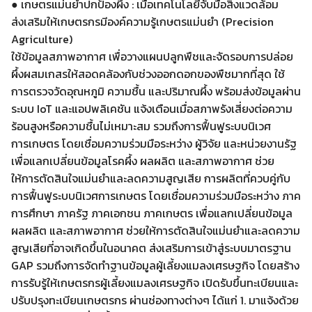
● เกษตรแม่นยำปกป้องผึ้ง : เมื่อเทคโนโลยีจับมือสิ่งแวดล้อม
ส่งเสริมให้เกษตรกรมีองค์ความรู้เกษตรแม่นยำ (Precision
Agriculture)
ใช้ข้อมูลสภาพอากาศ เพื่อวางแผนปลูกพืชและจัดรอบการปล่อย
ผึ้งผสมเกสรให้สอดคล้องกับช่วงออกดอกของพืชมากที่สุด ใช้
การตรวจวัดอุณหภูมิ ความชื้น และปริมาณผึ้ง พร้อมส่งข้อมูลผ่าน
ระบบ IoT และแอปพลิเคชัน แจ้งเตือนเมื่อสภาพรังเสี่ยงต่อความ
ร้อนสูงหรือความชื้นไม่เหมาะสม รวมถึงการฟื้นฟูระบบนิเวศ
การเกษตร โดยเชื่อมความร่วมมือระหว่าง ผู้วิจัย และหน่วยงานรัฐ
เพื่อแลกเปลี่ยนข้อมูลโรคผึ้ง ผลผลิต และสภาพอากาศ ช่วย
ให้การตัดสินใจแม่นยำและลดความสูญเสีย การผลิตที่ควบคู่กับ
การฟื้นฟูระบบนิเวศการเกษตร โดยเชื่อมความร่วมมือระหว่าง ภาค
การศึกษา ภาครัฐ ภาคเอกชน ภาคเกษตร เพื่อแลกเปลี่ยนข้อมูล
ผลผลิต และสภาพอากาศ ช่วยให้การตัดสินใจแม่นยำและลดความ
Search
สูญเสียที่อาจเกิดขึ้นในอนาคต ส่งเสริมการเข้าสู่ระบบมาตรฐาน
for:
GAP รวมถึงการจัดทำฐานข้อมูลผู้เลี้ยงแมลงเศรษฐกิจ โดยสร้าง
การรับรู้ให้เกษตรกรผู้เลี้ยงแมลงเศรษฐกิจ เปิดรับขึ้นทะเบียนและ
ปรับปรุงทะเบียนเกษตรกร ผ่านช่องทางต่างๆ ได้แก่ 1. มาแจ้งด้วย