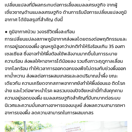
เปลี่ยนแปลงที่มีผลกระทบต่อการเลี้ยงแมลงเศรษฐกิจ จากผู้
เชี่ยวชาญด้านแมลงเศรษฐกิจ ด้านการรับมือการเปลี่ยนแปลงภูมิ
อากาศ ได้ข้อสรุปที่สำคัญ ดังนี้
● ภูมิอากาศป่วน วงจรชีวิตผึ้งสะเทือน
การเปลี่ยนแปลงสภาพภูมิอากาศส่งผลโดยตรงต่อพฤติกรรมและ
การอยู่รอดของผึ้ง อุณหภูมิสูงกว่าปกติทำให้รังร้อนเกิน 35 องศา
เซลเซียส ซึ่งอาจทำให้ผึ้งต้องใช้พลังงานมากขึ้นในการระบาย
ความร้อน ส่งผลให้หาอาหารได้น้อยลง รวมถึงภาวะฤดูกาลเลื่อน
จากโลกร้อน ทำให้เวลาการออกดอกของพืชไม่ตรงกับช่วงผึ้งออก
หาน้ำหวาน ส่งผลต่อการผสมเกสรและลดปริมาณน้ำผึ้ง ขณะ
เดียวกัน ความเครียดจากสภาพอากาศยังทำให้ผึ้งอ่อนแอ ติดโรค
ง่าย และไวต่อพาหะนำโรค ผลรวมของปัจจัยเหล่านี้กำลังคุกคาม
ความอยู่รอดของผึ้ง แมลงเศรษฐกิจสำคัญที่มีบทบาทต่อระบบ
นิเวศและความมั่นคงทางอาหารของมนุษย์ ส่งผลความสามารถหา
อาหารของผึ้ง ลดความสามารถในการผสมเกสร