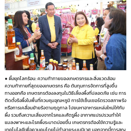
● ผึ้งยุคโลกร้อน: ความท้าทายของเกษตรกรและสิ่งแวดล้อม
ความท้าทายที่สุดของเกษตรกร คือ ต้นทุนการจัดการที่สูงขึ้น
ทางออกคือ เกษตรกรต้องลงทุนในวิธีเลี้ยงผึ้งที่ปลอดภัย เช่น การ
ติดตั้งรังผึ้งในพื้นที่ควบคุมอุณหภูมิ การใช้เซ็นเซอร์ตรวจสภาพรัง
หรือการเคลื่อนย้ายรังตามฤดูกาล ไปยนหาอาหารแหล่งใหม่ให้กับ
ผึ้ง รวมถึงความเสี่ยงจากโรคและศัตรูผึ้ง อากาศแปรปรวนทำให้
แมลงพาหะและโรคผึ้งระบาดบ่อยขึ้น เกษตรกรต้องใช้ความรู้และ
เทคโนโลยีเพื่อควบคุมโดยไม่ทำลายระบบนิเวศ นอกจากนี้การสูญ