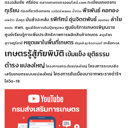
ดร.เฉลิมชัย ศรีอ่อน
ทะเบียนเกษตรกร
ตลาดเกษตรกรออนไลน์.com
พีรพันธ์ คอทอง
ทุเรียน
ท่องเที่ยวเชิงเกษตร
นวนิตย์ พลเคน
น้ำท่วม
รพีทัศน์ อุ่นจิตตพันธ์
ลำไย
มันสำปะหลัง
มังคุด
มะพร้าว
ลองกอง
ศูนย์บริการเกษตรพิรุณราช
ศพก.
ศูนย์จัดการดินปุ๋ยชุมชน
ศดปช.
ศูนย์เรียนรู้การเพิ่มประสิทธิภาพการผลิตสินค้าเกษตร
สมุนไพร
หยุดเผาในพื้นที่เกษตร
เกลือทะเล
สุราษฎร์ธานี
อัญชลี สุวจิตตานนท์
เกษตรรู้สู้ภัยพิบัติ
เข้มแข็ง ยุติธรรม
ดำรง
แปลงใหญ่
โครงการระบบส่ง
โครงการยกระดับแปลงใหญ่
โครงการอันเนื่องมาจากพระราชดำริฯ
เสริมเกษตรแบบแปลงใหญ่
โควิด-19