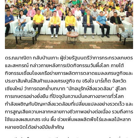
ดร.ณมาณิตา กลับบ้านเกาะ ผู้ช่วยรัฐมนตรีว่าการกระทรวงเกษตร
และสหกรณ์ กล่าวภายหลังการเปิดกิจกรรมวันผึ้งโลก ภายใต้
กิจกรรมเชื่อมโยงเครือข่ายการผลิตการตลาดแมลงเศรษฐกิจและ
ประชาสัมพันธ์สินค้าแมลงเศรษฐกิจ ณ จริงใจ มาร์เก็ต จังหวัด
เชียงใหม่ ว่าการตอกย้ำบทบาท “นักอนุรักษ์สิ่งแวดล้อม” สู่โลก
การเกษตรอย่างยั่งยืน ที่ปัจจุบันความมั่นคงทางอาหารทั่วโลก
กำลังเผชิญกับปัญหาสิ่งแวดล้อมที่เปลี่ยนแปลงอย่างรวดเร็ว และ
การสูญเสียความหลากหลายทางชีวภาพอย่างต่อเนื่อง รวมถึงการ
ใช้แมลงผสมเกสร เช่น ผึ้ง ช่วยเพิ่มผลผลิตพืชไร่และผลไม้หลาก
หลายชนิดได้อย่างมีนัยสำคัญ