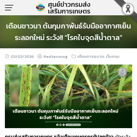
ศูนย์ข่าวกรมส่ง
Skip
เสริมการเกษตร
to
content
เตือนชาวนา ต้นกุมภาพันธ์รับมืออากาศเย็น
ระลอกใหม่ ระวัง!! “โรคใบจุดสีน้ำตาล”
02/02/2026
Nadtasoung
เตือนการระบาด
,
เว็บกรม
กรมส่งเสริมการเกษตร แจ้งเตือนเกษตรกรผู้ปลูกข้าว
เฝ้าระวัง