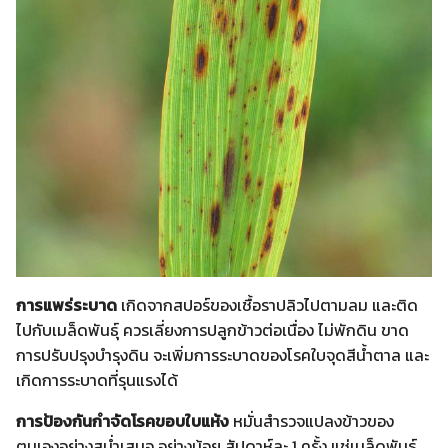
การแพร่ระบาด
เกิดจากสปอร์ของเชื้อราปลิวไปตามลม และติด
ไปกับเมล็ดพันธุ์ ควรเลี่ยงการปลูกข้าวต่อเนื่อง ไม่พักดิน ขาด
การปรับปรุงบำรุงดิน จะเพิ่มการระบาดของโรคใบจุดสีน้ำตาล และ
เกิดการระบาดที่รุนแรงได้
การป้องกันกำจัดโรคขอบใบแห้ง
หมั่นสำรวจแปลงข้าวของ
ตนเองอย่างสม่ำเสมอ อย่างน้อย สัปดาห์ละ 1 ครั้ง แช่เมล็ดพันธุ์