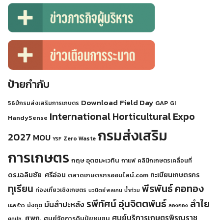
ป้ายกำกับ
Download
Field Day
GAP
56ปีกรมส่งเสริมการเกษตร
GI
International Horticultural Expo
HandySense
กรมส่งเสริม
2027
MOU
Zero Waste
YSF
การเกษตร
กฤษ อุตตมะเวทิน
กาแฟ
คลินิกเกษตรเคลื่อนที่
ดร.เฉลิมชัย ศรีอ่อน
ทะเบียนเกษตรกร
ตลาดเกษตรกรออนไลน์.com
พีรพันธ์ คอทอง
ทุเรียน
ท่องเที่ยวเชิงเกษตร
นวนิตย์ พลเคน
น้ำท่วม
รพีทัศน์ อุ่นจิตตพันธ์
ลำไย
มันสำปะหลัง
มังคุด
มะพร้าว
ลองกอง
ศูนย์บริการเกษตรพิรุณราช
ศพก.
ศูนย์จัดการดินปุ๋ยชุมชน
ศดปช.