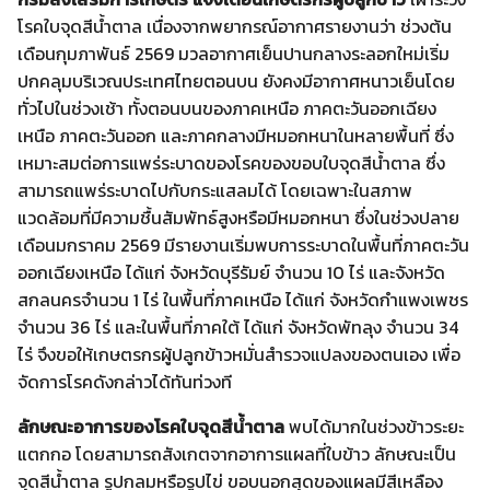
โรคใบจุดสีน้ำตาล เนื่องจากพยากรณ์อากาศรายงานว่า ช่วงต้น
เดือนกุมภาพันธ์ 2569 มวลอากาศเย็นปานกลางระลอกใหม่เริ่ม
ปกคลุมบริเวณประเทศไทยตอนบน ยังคงมีอากาศหนาวเย็นโดย
ทั่วไปในช่วงเช้า ทั้งตอนบนของภาคเหนือ ภาคตะวันออกเฉียง
เหนือ ภาคตะวันออก และภาคกลางมีหมอกหนาในหลายพื้นที่ ซึ่ง
เหมาะสมต่อการแพร่ระบาดของโรคของขอบใบจุดสีน้ำตาล ซึ่ง
สามารถแพร่ระบาดไปกับกระแสลมได้ โดยเฉพาะในสภาพ
แวดล้อมที่มีความชื้นสัมพัทธ์สูงหรือมีหมอกหนา ซึ่งในช่วงปลาย
เดือนมกราคม 2569 มีรายงานเริ่มพบการระบาดในพื้นที่ภาคตะวัน
ออกเฉียงเหนือ ได้แก่ จังหวัดบุรีรัมย์ จำนวน 10 ไร่ และจังหวัด
สกลนครจำนวน 1 ไร่ ในพื้นที่ภาคเหนือ ได้แก่ จังหวัดกำแพงเพชร
จำนวน 36 ไร่ และในพื้นที่ภาคใต้ ได้แก่ จังหวัดพัทลุง จำนวน 34
ไร่ จึงขอให้เกษตรกรผู้ปลูกข้าวหมั่นสำรวจแปลงของตนเอง เพื่อ
จัดการโรคดังกล่าวได้ทันท่วงที
ลักษณะอาการของโรคใบจุดสีน้ำตาล
พบได้มากในช่วงข้าวระยะ
แตกกอ โดยสามารถสังเกตจากอาการแผลที่ใบข้าว ลักษณะเป็น
จุดสีน้ำตาล รูปกลมหรือรูปไข่ ขอบนอกสุดของแผลมีสีเหลือง