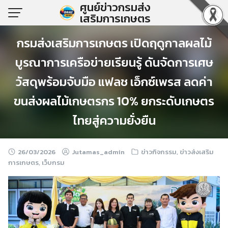
ศูนย์ข่าวกรมส่ง
Skip
เสริมการเกษตร
to
content
กรมส่งเสริมการเกษตร เปิดฤดูกาลผลไม้
บูรณาการเครือข่ายเรียนรู้ ดันจัดการเศษ
วัสดุพร้อมจับมือ แฟลช เอ็กซ์เพรส ลดค่า
ขนส่งผลไม้เกษตรกร 10% ยกระดับเกษตร
ไทยสู่ความยั่งยืน
26/03/2026
Jutamas_admin
ข่าวกิจกรรม
,
ข่าวส่งเสริม
การเกษตร
,
เว็บกรม