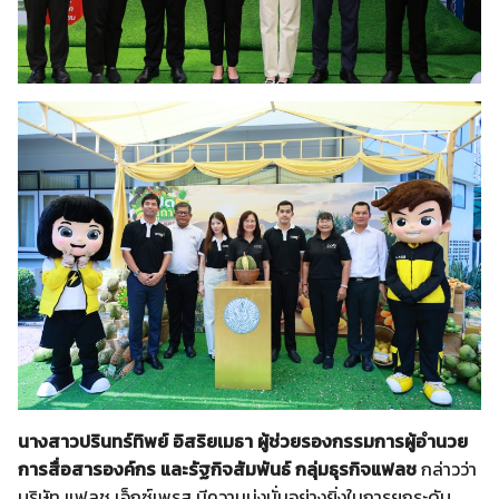
นางสาวปรินทร์ทิพย์ อิสริยเมธา ผู้ช่วยรองกรรมการผู้อำนวย
การสื่อสารองค์กร และรัฐกิจสัมพันธ์ กลุ่มธุรกิจแฟลช
กล่าวว่า
บริษัท แฟลช เอ็กซ์เพรส มีความมุ่งมั่นอย่างยิ่งในการยกระดับ