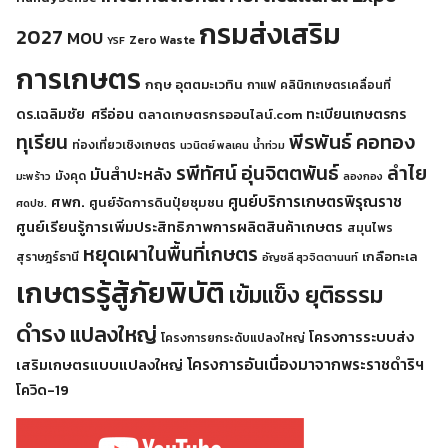
กรมส่งเสริม
2027
MOU
Zero Waste
YSF
การเกษตร
กฤษ อุตตมะเวทิน
กาแฟ
คลินิกเกษตรเคลื่อนที่
ดร.เฉลิมชัย ศรีอ่อน
ทะเบียนเกษตรกร
ตลาดเกษตรกรออนไลน์.com
พีรพันธ์ คอทอง
ทุเรียน
ท่องเที่ยวเชิงเกษตร
นวนิตย์ พลเคน
น้ำท่วม
รพีทัศน์ อุ่นจิตตพันธ์
ลำไย
มันสำปะหลัง
มังคุด
มะพร้าว
ลองกอง
ศูนย์บริการเกษตรพิรุณราช
ศพก.
ศูนย์จัดการดินปุ๋ยชุมชน
ศดปช.
ศูนย์เรียนรู้การเพิ่มประสิทธิภาพการผลิตสินค้าเกษตร
สมุนไพร
หยุดเผาในพื้นที่เกษตร
เกลือทะเล
สุราษฎร์ธานี
อัญชลี สุวจิตตานนท์
เกษตรรู้สู้ภัยพิบัติ
เข้มแข็ง ยุติธรรม
ดำรง
แปลงใหญ่
โครงการระบบส่ง
โครงการยกระดับแปลงใหญ่
โครงการอันเนื่องมาจากพระราชดำริฯ
เสริมเกษตรแบบแปลงใหญ่
โควิด-19