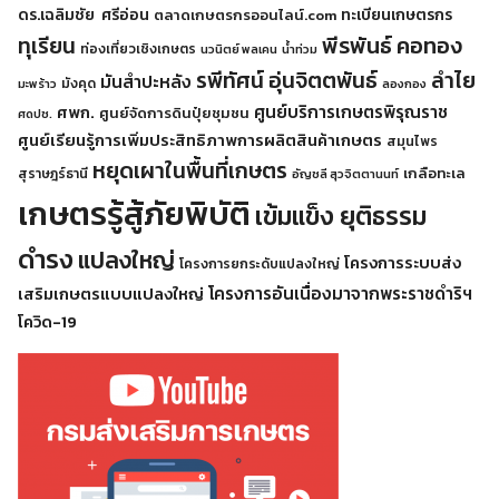
ดร.เฉลิมชัย ศรีอ่อน
ทะเบียนเกษตรกร
ตลาดเกษตรกรออนไลน์.com
พีรพันธ์ คอทอง
ทุเรียน
ท่องเที่ยวเชิงเกษตร
นวนิตย์ พลเคน
น้ำท่วม
รพีทัศน์ อุ่นจิตตพันธ์
ลำไย
มันสำปะหลัง
มังคุด
มะพร้าว
ลองกอง
ศูนย์บริการเกษตรพิรุณราช
ศพก.
ศูนย์จัดการดินปุ๋ยชุมชน
ศดปช.
ศูนย์เรียนรู้การเพิ่มประสิทธิภาพการผลิตสินค้าเกษตร
สมุนไพร
หยุดเผาในพื้นที่เกษตร
เกลือทะเล
สุราษฎร์ธานี
อัญชลี สุวจิตตานนท์
เกษตรรู้สู้ภัยพิบัติ
เข้มแข็ง ยุติธรรม
ดำรง
แปลงใหญ่
โครงการระบบส่ง
โครงการยกระดับแปลงใหญ่
โครงการอันเนื่องมาจากพระราชดำริฯ
เสริมเกษตรแบบแปลงใหญ่
โควิด-19
Search
for: