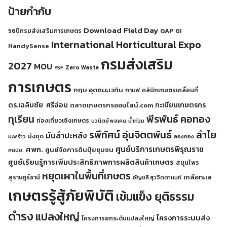
ป้ายกำกับ
Download
Field Day
GAP
56ปีกรมส่งเสริมการเกษตร
GI
International Horticultural Expo
HandySense
กรมส่งเสริม
2027
MOU
Zero Waste
YSF
การเกษตร
กฤษ อุตตมะเวทิน
กาแฟ
คลินิกเกษตรเคลื่อนที่
ดร.เฉลิมชัย ศรีอ่อน
ทะเบียนเกษตรกร
ตลาดเกษตรกรออนไลน์.com
พีรพันธ์ คอทอง
ทุเรียน
ท่องเที่ยวเชิงเกษตร
นวนิตย์ พลเคน
น้ำท่วม
รพีทัศน์ อุ่นจิตตพันธ์
ลำไย
มันสำปะหลัง
มังคุด
มะพร้าว
ลองกอง
ศูนย์บริการเกษตรพิรุณราช
ศพก.
ศูนย์จัดการดินปุ๋ยชุมชน
ศดปช.
ศูนย์เรียนรู้การเพิ่มประสิทธิภาพการผลิตสินค้าเกษตร
สมุนไพร
หยุดเผาในพื้นที่เกษตร
เกลือทะเล
สุราษฎร์ธานี
อัญชลี สุวจิตตานนท์
เกษตรรู้สู้ภัยพิบัติ
เข้มแข็ง ยุติธรรม
ดำรง
แปลงใหญ่
โครงการระบบส่ง
โครงการยกระดับแปลงใหญ่