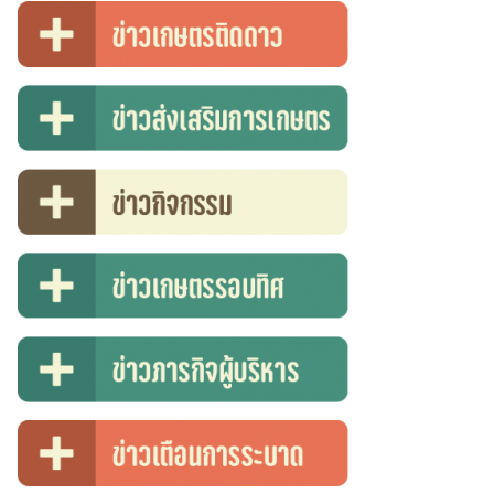
Search
for: