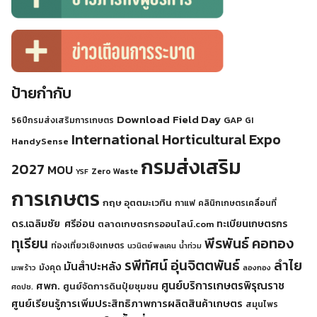
ป้ายกำกับ
Download
Field Day
GAP
56ปีกรมส่งเสริมการเกษตร
GI
International Horticultural Expo
HandySense
กรมส่งเสริม
2027
MOU
Zero Waste
YSF
การเกษตร
กฤษ อุตตมะเวทิน
กาแฟ
คลินิกเกษตรเคลื่อนที่
ดร.เฉลิมชัย ศรีอ่อน
ทะเบียนเกษตรกร
ตลาดเกษตรกรออนไลน์.com
พีรพันธ์ คอทอง
ทุเรียน
ท่องเที่ยวเชิงเกษตร
นวนิตย์ พลเคน
น้ำท่วม
รพีทัศน์ อุ่นจิตตพันธ์
ลำไย
มันสำปะหลัง
มังคุด
มะพร้าว
ลองกอง
ศูนย์บริการเกษตรพิรุณราช
ศพก.
ศูนย์จัดการดินปุ๋ยชุมชน
ศดปช.
ศูนย์เรียนรู้การเพิ่มประสิทธิภาพการผลิตสินค้าเกษตร
สมุนไพร