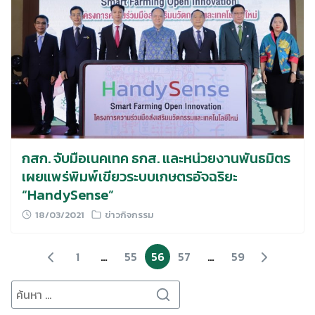
กสก. จับมือเนคเทค ธกส. และหน่วยงานพันธมิตร
เผยแพร่พิมพ์เขียวระบบเกษตรอัจฉริยะ
“HandySense”
18/03/2021
ข่าวกิจกรรม
1
…
55
56
57
…
59
Search
for: