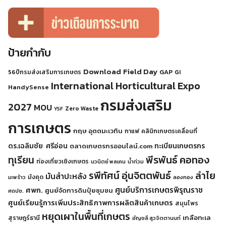
ป้ายกำกับ
Download
Field Day
GAP
56ปีกรมส่งเสริมการเกษตร
GI
International Horticultural Expo
HandySense
กรมส่งเสริม
2027
MOU
Zero Waste
YSF
การเกษตร
กฤษ อุตตมะเวทิน
กาแฟ
คลินิกเกษตรเคลื่อนที่
ดร.เฉลิมชัย ศรีอ่อน
ทะเบียนเกษตรกร
ตลาดเกษตรกรออนไลน์.com
พีรพันธ์ คอทอง
ทุเรียน
ท่องเที่ยวเชิงเกษตร
นวนิตย์ พลเคน
น้ำท่วม
รพีทัศน์ อุ่นจิตตพันธ์
ลำไย
มันสำปะหลัง
มังคุด
มะพร้าว
ลองกอง
ศูนย์บริการเกษตรพิรุณราช
ศพก.
ศูนย์จัดการดินปุ๋ยชุมชน
ศดปช.
ศูนย์เรียนรู้การเพิ่มประสิทธิภาพการผลิตสินค้าเกษตร
สมุนไพร
หยุดเผาในพื้นที่เกษตร
เกลือทะเล
สุราษฎร์ธานี
อัญชลี สุวจิตตานนท์